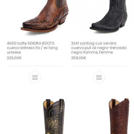
4660 botte SENDRA BOOTS
3241 santiag cuir sendra
cuervo britness flo / ev tang
cuervo pull oil negro-trenzado
unisexe
negro Homme, Femme
329,00
€
359,00
€
Ce produit a plusieurs variations. Le
Ce produit a 