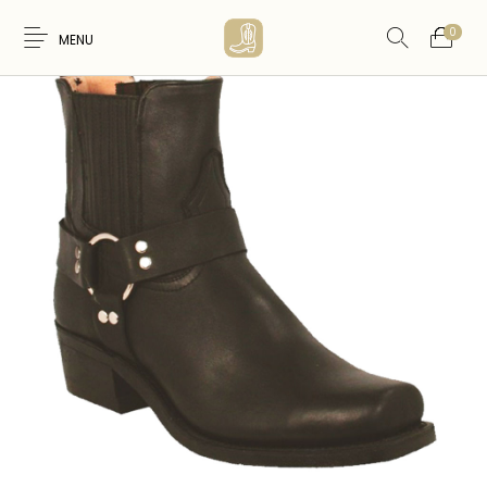
0
MENU
Nouveaux
WESTERN &
FEMME
HOMME
Produits
COUNTRY
ARTISANAT
ACCESSOIRES
CARTES CADEAUX
CEINTURES
AMERINDIEN