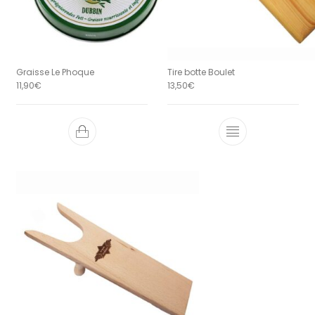
Graisse Le Phoque
Tire botte Boulet
11,90
€
13,50
€