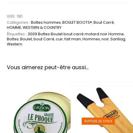
UGS :
ND
Catégories :
Bottes hommes
,
BOULET BOOTS®
,
Bout Carré
,
HOMME
,
WESTERN & COUNTRY
Étiquettes :
3009 Bottes Boulet bout carré motard noir Homme
,
Bottes
,
Boulet
,
bout Carré
,
cuir
,
fait main
,
Hommes
,
noir
,
Santiag
,
Western
Vous aimerez peut-être aussi…
RUPTURE DE STOCK