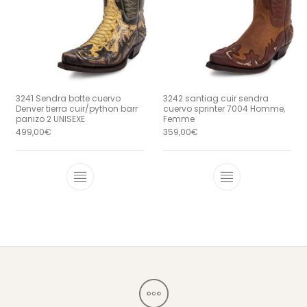
3241 Sendra botte cuervo
3242 santiag cuir sendra
Denver tierra cuir/python barr
cuervo sprinter 7004 Homme,
panizo 2 UNISEXE
Femme
499,00
€
359,00
€
Ce produit a plusieurs variations. Le
Ce produit a 