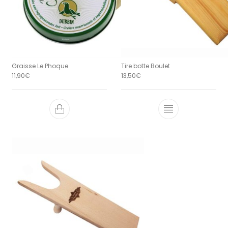
Graisse Le Phoque
Tire botte Boulet
11,90
€
13,50
€