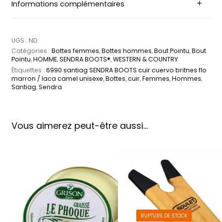
Informations complémentaires
UGS :
ND
Catégories :
Bottes femmes
,
Bottes hommes
,
Bout Pointu
,
Bout
Pointu
,
HOMME
,
SENDRA BOOTS®
,
WESTERN & COUNTRY
Étiquettes :
6990 santiag SENDRA BOOTS cuir cuervo britnes flo
marron / laca camel unisexe
,
Bottes
,
cuir
,
Femmes
,
Hommes
,
Santiag
,
Sendra
Vous aimerez peut-être aussi…
RUPTURE DE STOCK