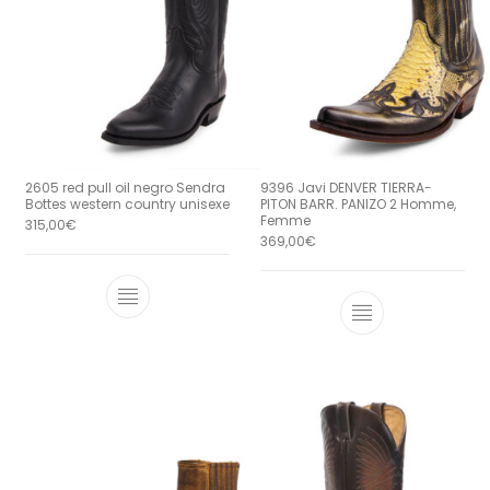
2605 red pull oil negro Sendra
9396 Javi DENVER TIERRA-
Bottes western country unisexe
PITON BARR. PANIZO 2 Homme,
Femme
315,00
€
369,00
€
Ce produit a plusieurs variations. Le
Ce produit a 