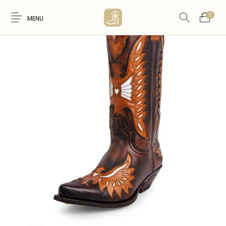
0
MENU
Nouveaux
WESTERN &
FEMME
HOMME
Produits
COUNTRY
ARTISANAT
ACCESSOIRES
CARTES CADEAUX
CEINTURES
AMERINDIEN