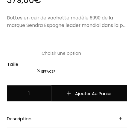
379,00
€
Bottes en cuir de vachette modèle 6990 de la
marque Sendra Espagne leader mondial dans la p…
Taille
EFFACER
quantité de 6990 santiag SENDRA BOOTS cuir cuervo britne
Ajouter Au Panier
Description