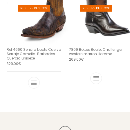
RUPTURE DE STOCK
RUPTURE DE STOCK
Ref 4660 Sendra boots Cuervo
7809 Bottes Boulet Challenger
Serraje Camello-Barbados
western marron Homme
Quercia unisexe
269,00
€
329,00
€
Ce produit a 
Ce produit a plusieurs variations. Le