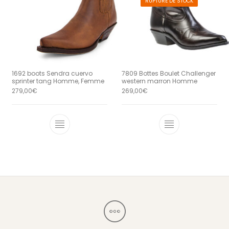
RUPTURE DE STOCK
1692 boots Sendra cuervo
7809 Bottes Boulet Challenger
sprinter tang Homme, Femme
western marron Homme
279,00
€
269,00
€
Ce produit a plusieurs variations. Le
Ce produit a 