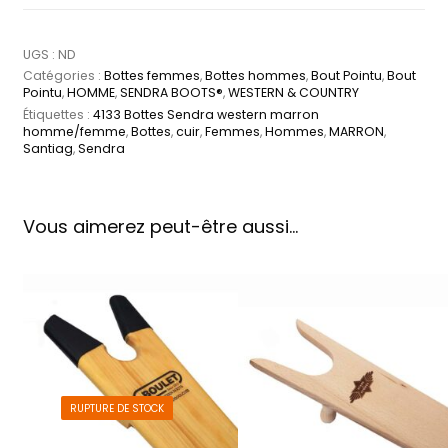
UGS :
ND
Catégories :
Bottes femmes
,
Bottes hommes
,
Bout Pointu
,
Bout
Pointu
,
HOMME
,
SENDRA BOOTS®
,
WESTERN & COUNTRY
Étiquettes :
4133 Bottes Sendra western marron
homme/femme
,
Bottes
,
cuir
,
Femmes
,
Hommes
,
MARRON
,
Santiag
,
Sendra
Vous aimerez peut-être aussi…
RUPTURE DE STOCK