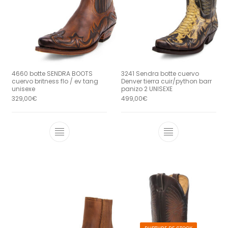
4660 botte SENDRA BOOTS
3241 Sendra botte cuervo
cuervo britness flo / ev tang
Denver tierra cuir/python barr
unisexe
panizo 2 UNISEXE
329,00
€
499,00
€
Ce produit a plusieurs variations. Le
Ce produit a 