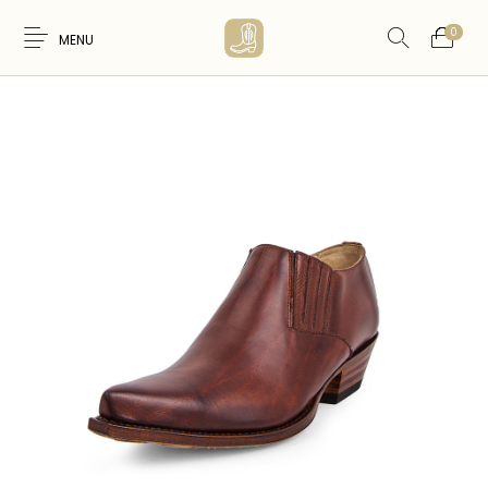
0
MENU
Nouveaux
WESTERN &
FEMME
HOMME
Produits
COUNTRY
ARTISANAT
ACCESSOIRES
CARTES CADEAUX
CEINTURES
AMERINDIEN