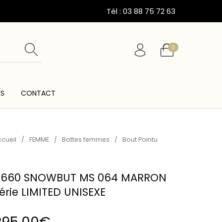
Tél : 03 88 75 72 63
0
ÉS
CONTACT
ESSOIRES
CARTES CADEAUX
CEINTURES
cueil
/
FEMME
/
Bottes femmes
/
Bout Pointu
660 SNOWBUT MS 064 MARRON
érie LIMITED UNISEXE