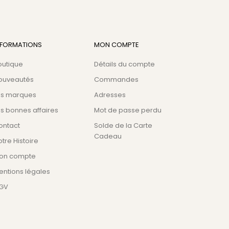
NFORMATIONS
MON COMPTE
outique
Détails du compte
ouveautés
Commandes
es marques
Adresses
s bonnes affaires
Mot de passe perdu
ontact
Solde de la Carte
Cadeau
tre Histoire
on compte
entions légales
GV