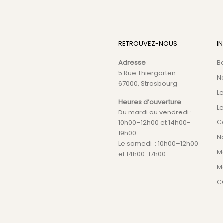
RETROUVEZ-NOUS
I
Adresse
B
5 Rue Thiergarten
N
67000, Strasbourg
L
Heures d’ouverture
Le
Du mardi au vendredi :
C
10h00–12h00 et 14h00-
19h00
No
Le samedi : 10h00–12h00
M
et 14h00-17h00
M
C