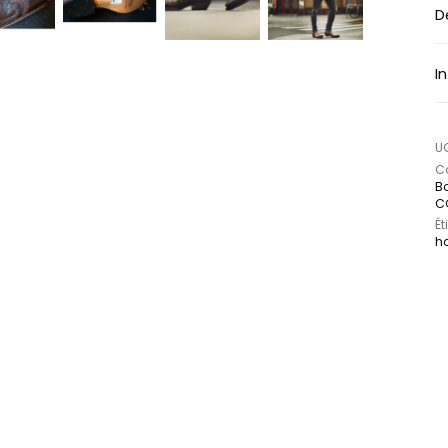
D
I
U
Ca
Bo
C
Ét
h