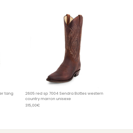
es sur la page du produit
. Les options peuvent être choisies sur la page du 
Ce produit a plusieurs variations. Les options peu
Ce produit a plus
er tang
2605 red sp 7004 Sendra Bottes western
country marron unisexe
315,00
€