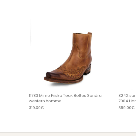
Ce produit a plu
11783 Mimo Frisko Teak Bottes Sendra
3242 san
western homme
7004 H
319,00
€
359,00
€