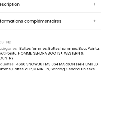
escription
nformations complémentaires
GS :
ND
tégories :
Bottes femmes
,
Bottes hommes
,
Bout Pointu
,
ut Pointu
,
HOMME
,
SENDRA BOOTS®
,
WESTERN &
OUNTRY
iquettes :
4660 SNOWBUT MS 064 MARRON série LIMITED
omme
,
Bottes
,
cuir
,
MARRON
,
Santiag
,
Sendra
,
unisexe