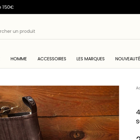
e 150€
E
HOMME
ACCESSOIRES
LES MARQUES
NOUVEAUT
ME
ACC
WESTERN & COUNTRY
ARTISANAT AMERINDIEN
Ac
4
s