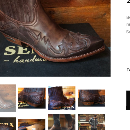
B
n
S
Ta
q