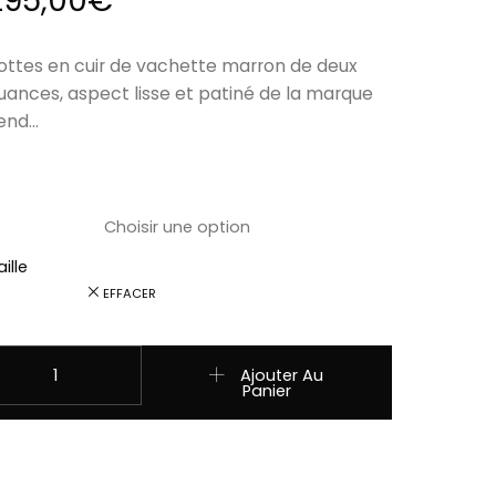
295,00
€
ottes en cuir de vachette marron de deux
uances, aspect lisse et patiné de la marque
end…
ille
EFFACER
uantité de 4660 SNOWBUT MS 064 MARRON série LIMITED UNISE
Ajouter Au
Panier