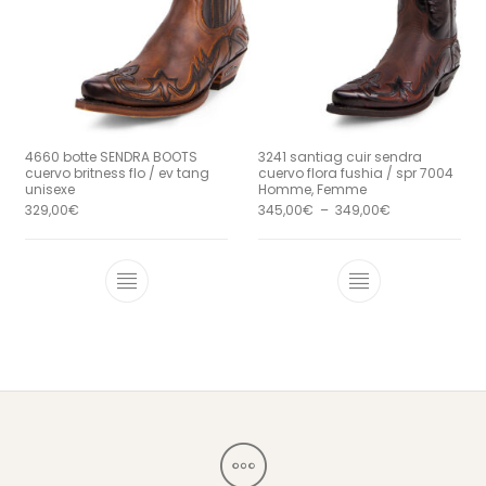
4660 botte SENDRA BOOTS
3241 santiag cuir sendra
cuervo britness flo / ev tang
cuervo flora fushia / spr 7004
unisexe
Homme, Femme
Plage de prix 
329,00
€
345,00
€
–
349,00
€
Ce produit a plusieurs variations. Le
Ce produit a 