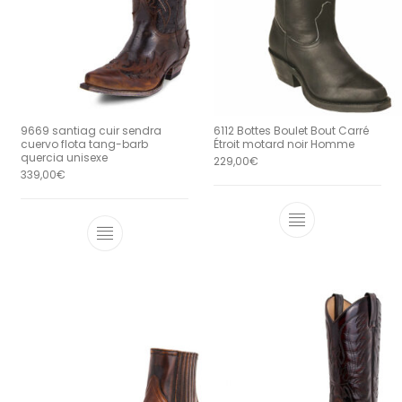
9669 santiag cuir sendra
6112 Bottes Boulet Bout Carré
cuervo flota tang-barb
Étroit motard noir Homme
quercia unisexe
229,00
€
339,00
€
Ce produit a 
Ce produit a plusieurs variations. Le