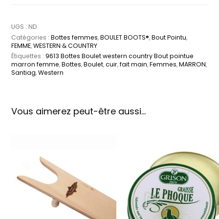
UGS :
ND
Catégories :
Bottes femmes
,
BOULET BOOTS®
,
Bout Pointu
,
FEMME
,
WESTERN & COUNTRY
Étiquettes :
9613 Bottes Boulet western country Bout pointue
marron femme
,
Bottes
,
Boulet
,
cuir
,
fait main
,
Femmes
,
MARRON
,
Santiag
,
Western
Vous aimerez peut-être aussi…