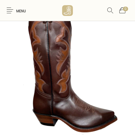
0
MENU
Nouveaux
WESTERN &
FEMME
HOMME
Produits
COUNTRY
ARTISANAT
ACCESSOIRES
CARTES CADEAUX
CEINTURES
AMERINDIEN