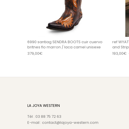
6990 santiag SENDRA BOOTS cuir cuervo
ref WYAT
britnes flo marron / laca camel unisexe
and Str
379,00
€
193,00
€
LA JOYA WESTERN
Tél : 03 88 75 72 63
E-mail : contact@lajoya-western.com