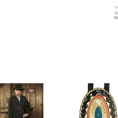
Ca
Ét
Ea
sieurs variations. Les options peuvent être choisi
Ce produit a plusieurs variations