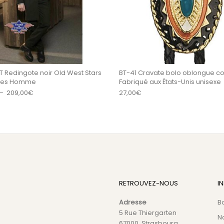
T Redingote noir Old West Stars
BT-41 Cravate bolo oblongue c
ipes Homme
Fabriqué aux États-Unis unisexe
Plage de prix : 193,00€ à 209,00€
–
209,00
€
27,00
€
RETROUVEZ-NOUS
I
Adresse
B
5 Rue Thiergarten
N
67000, Strasbourg