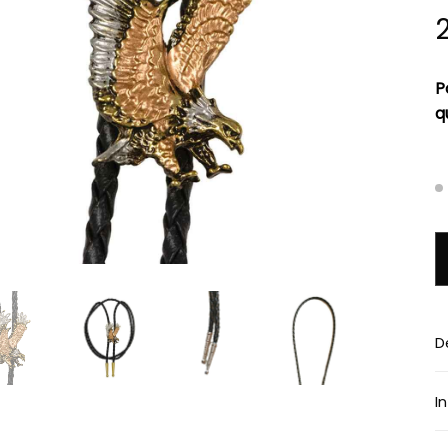
P
q
q
D
I