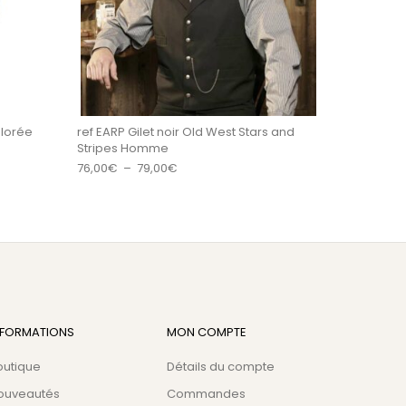
olorée
ref EARP Gilet noir Old West Stars and
Stripes Homme
Plage de prix : 76,00€ à 79,00€
76,00
€
–
79,00
€
NFORMATIONS
MON COMPTE
outique
Détails du compte
ouveautés
Commandes