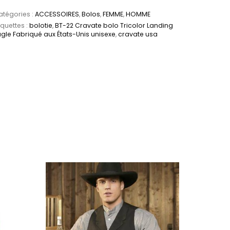
tégories :
ACCESSOIRES
,
Bolos
,
FEMME
,
HOMME
iquettes :
bolotie
,
BT-22 Cravate bolo Tricolor Landing
gle Fabriqué aux États-Unis unisexe
,
cravate usa
es sur la page du produit
. Les options peuvent être choisies sur la page du 
Ce produit a plus