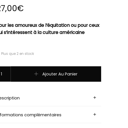
27,00
€
our les amoureux de l’équitation ou pour ceux
ui s’intéressent à la culture américaine
Plus que 2 en stock
uantité de BT-22 Cravate bolo Tricolor Landing Eagle Fabriqué
Ajouter Au Panier
escription
nformations complémentaires