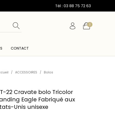
Tél : 03 88 75 72 63
0
ÉS
CONTACT
ESSOIRES
CARTES CADEAUX
CEINTURES
cueil
/
ACCESSOIRES
/
Bolos
T-22 Cravate bolo Tricolor
anding Eagle Fabriqué aux
tats-Unis unisexe