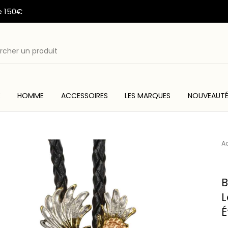
e 150€
E
HOMME
ACCESSOIRES
LES MARQUES
NOUVEAUT
ME
ACC
WESTERN & COUNTRY
ARTISANAT AMERINDIEN
Ac
B
L
É