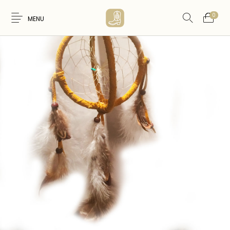
0
MENU
Nouveaux
WESTERN &
FEMME
HOMME
Produits
COUNTRY
ARTISANAT
ACCESSOIRES
CARTES CADEAUX
CEINTURES
AMERINDIEN