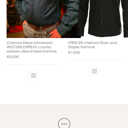
Chemise bleue stonewash
SPENCER chemise Stars and
WESTERN EXPRESS country
Stripes Homme
western série limited Homme
67,00
€
45,00
€
Ce produit a 
Ce produit a plusieurs variations. Le