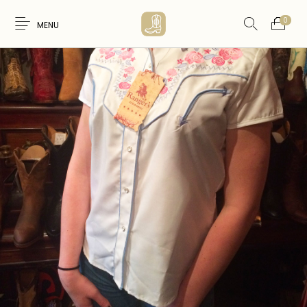
0
MENU
Nouveaux
WESTERN &
FEMME
HOMME
Produits
COUNTRY
ARTISANAT
ACCESSOIRES
CARTES CADEAUX
CEINTURES
AMERINDIEN