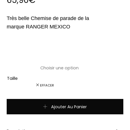
65,90
€
Très belle Chemise de parade de la
marque
RANGER MEXICO
Taille
EFFACER
quantité de Chemise RANGER blanche broderie fleur rose r
Ajouter Au Panier