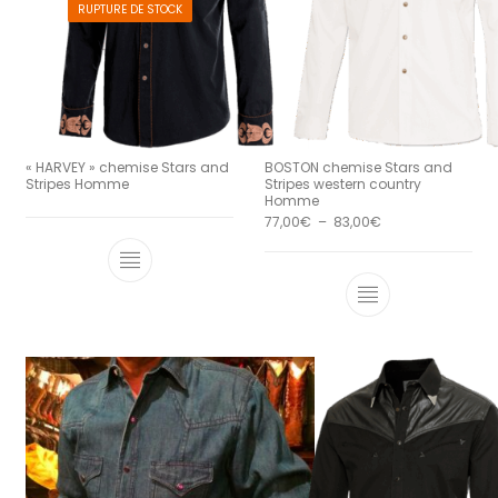
RUPTURE DE STOCK
« HARVEY » chemise Stars and
BOSTON chemise Stars and
Stripes Homme
Stripes western country
Homme
Plage de prix : 7
77,00
€
–
83,00
€
Ce produit a 