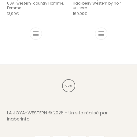
USA-western-country Homme,
Hackberry Western by noir
Femme
unisexe
13,90
€
169,00
€
Ce produit a 
LA JOYA-WESTERN ©
2026 - Un site réalisé par
InaberInfo