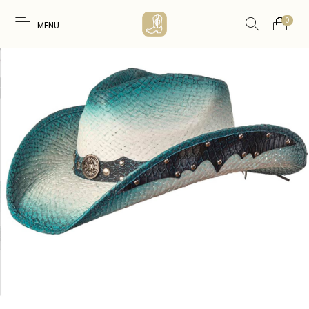
0
MENU
Nouveaux
WESTERN &
FEMME
HOMME
Produits
COUNTRY
ARTISANAT
ACCESSOIRES
CARTES CADEAUX
CEINTURES
AMERINDIEN