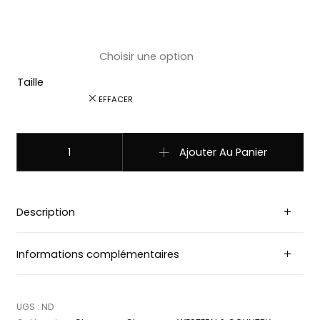
Taille
EFFACER
quantité de LIN104 Chapeau country western paille blanc/b
Ajouter Au Panier
Description
Informations complémentaires
UGS :
ND