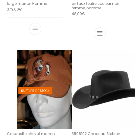
large marron Homme
en faux feutre couleur noir
femme, homme
379,00
€
48,00
€
Ce produit a plusieurs variations. Le
Ce produit a 
RUPTURE DE STOCK
Casquette cheval marron
3598102 Chapeau Stetson