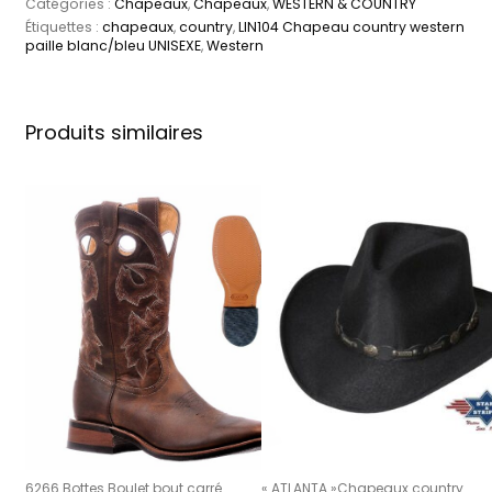
Catégories :
Chapeaux
,
Chapeaux
,
WESTERN & COUNTRY
Étiquettes :
chapeaux
,
country
,
LIN104 Chapeau country western
paille blanc/bleu UNISEXE
,
Western
Produits similaires
6266 Bottes Boulet bout carré
« ATLANTA »Chapeaux country