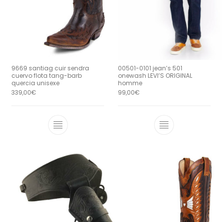
9669 santiag cuir sendra
00501-0101 jean’s 501
cuervo flota tang-barb
onewash LEVI’S ORIGINAL
quercia unisexe
homme
339,00
€
99,00
€
Ce produit a plusieurs variations. Le
Ce produit a 