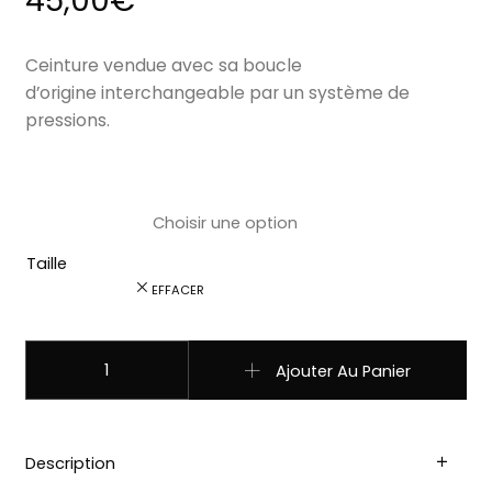
45,00
€
Ceinture vendue avec sa boucle
d’origine interchangeable par un système de
pressions.
Taille
EFFACER
quantité de ref: 2020102 Ceinture western country motif
Ajouter Au Panier
Description