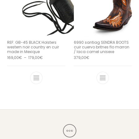
REF: GB-45 BLACK Holsters
6990 santiag SENDRA BOOTS
western noir country en cuir
cuir cuervo britnes flo marron
made in Mexique
/ laca camel unisexe
Plage de prix : 169,00€ à 179,00€
169,00
€
–
179,00
€
379,00
€
Ce produit a plusieurs variations. Le
Ce produit a 