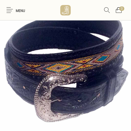
0
MENU
Nouveaux
WESTERN &
FEMME
HOMME
Produits
COUNTRY
ARTISANAT
ACCESSOIRES
CARTES CADEAUX
CEINTURES
AMERINDIEN