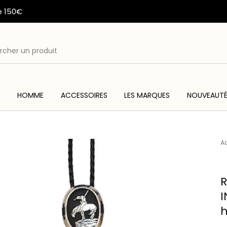
e 150€
E
HOMME
ACCESSOIRES
LES MARQUES
NOUVEAUT
ME
ACC
WESTERN & COUNTRY
ARTISANAT AMERINDIEN
Ac
R
I