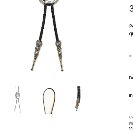
P
q
D
I
Ca
Ét
10