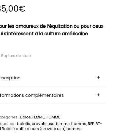
35,00
€
our les amoureux de l’équitation ou pour ceux
ui s’intéressent à la culture américaine
Rupture de stock
escription
nformations complémentaires
tégories :
Bolos
,
FEMME
,
HOMME
iquettes :
bolotie
,
cravate usa
,
femme
,
homme
,
REF: BT-
1 Bolotie patte d'ours (cravate usa) homme