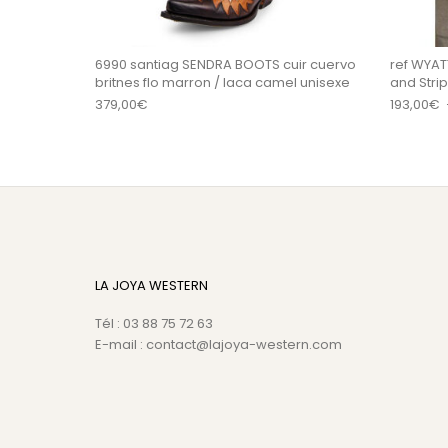
6990 santiag SENDRA BOOTS cuir cuervo
ref WYAT
britnes flo marron / laca camel unisexe
and Str
379,00
€
193,00
€
LA JOYA WESTERN
Tél : 03 88 75 72 63
E-mail : contact@lajoya-western.com