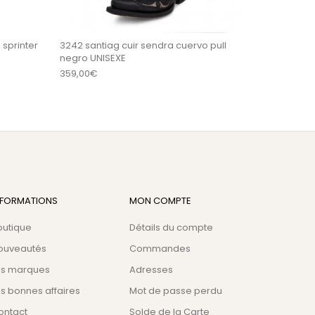
 sprinter
3242 santiag cuir sendra cuervo pull
negro UNISEXE
359,00
€
NFORMATIONS
MON COMPTE
outique
Détails du compte
ouveautés
Commandes
es marques
Adresses
s bonnes affaires
Mot de passe perdu
ontact
Solde de la Carte