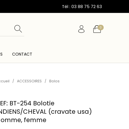
Tél : 03 88 75 72 63
0
ÉS
CONTACT
ESSOIRES
CARTES CADEAUX
CEINTURES
cueil
/
ACCESSOIRES
/
Bolos
EF: BT-254 Bolotie
NDIENS/CHEVAL (cravate usa)
homme, femme