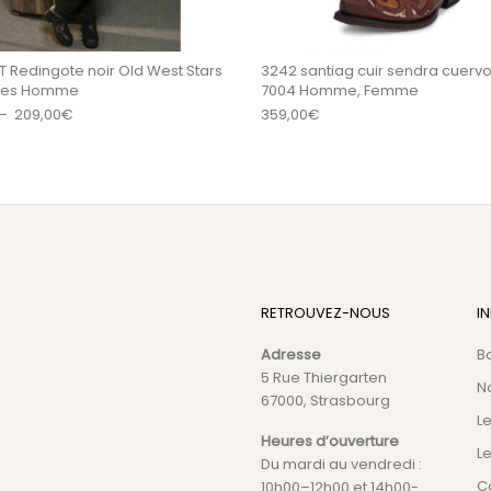
T Redingote noir Old West Stars
3242 santiag cuir sendra cuervo
ipes Homme
7004 Homme, Femme
Plage de prix : 193,00€ à 209,00€
–
209,00
€
359,00
€
RETROUVEZ-NOUS
I
Adresse
B
5 Rue Thiergarten
N
67000, Strasbourg
L
Heures d’ouverture
Le
Du mardi au vendredi :
C
10h00–12h00 et 14h00-