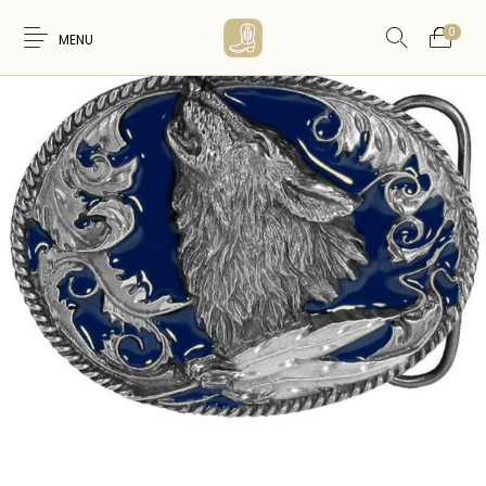
0
MENU
Nouveaux
WESTERN &
FEMME
HOMME
Produits
COUNTRY
ARTISANAT
ACCESSOIRES
CARTES CADEAUX
CEINTURES
AMERINDIEN