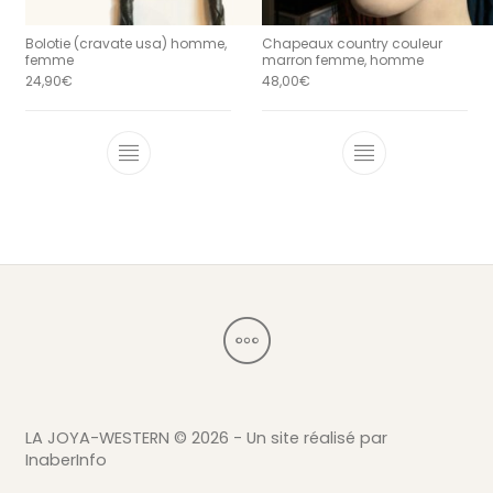
Bolotie (cravate usa) homme,
Chapeaux country couleur
femme
marron femme, homme
24,90
€
48,00
€
Ce produit a 
LA JOYA-WESTERN ©
2026 - Un site réalisé par
InaberInfo