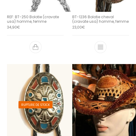
REF: BT-250 Bolotie (cravate
BT-1236 Bolotie cheval
usa) homme, femme
(cravate usa) homme, femme
34,90
€
23,00
€
RUPTURE DE STOCK