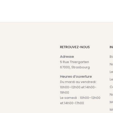
RETROUVEZ-NOUS
I
Adresse
B
5 Rue Thiergarten
N
67000, Strasbourg
L
Heures d’ouverture
Le
Du mardi au vendredi :
C
10h00–12h00 et 14h00-
19h00
No
Le samedi : 10h00–12h00
M
et 14h00-17h00
M