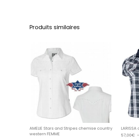
Produits similaires
Ce produit a plu
AMELIE Stars and Stripes chemise country
LARISSA 
western FEMME
57,00
€