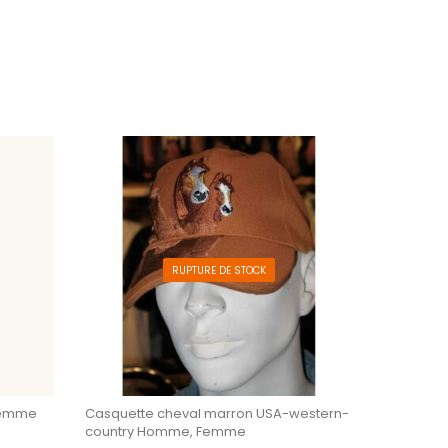
es sur la page du produit
. Les options peuvent être choisies sur la page du 
RUPTURE DE STOCK
 femme
Casquette cheval marron USA-western-
country Homme, Femme