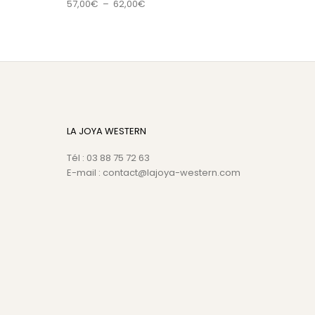
Plage de prix : 57,00€ à 62,00€
57,00
€
–
62,00
€
LA JOYA WESTERN
Tél : 03 88 75 72 63
E-mail : contact@lajoya-western.com