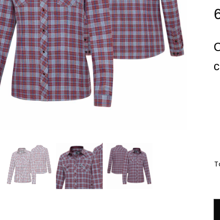
C
c
Ta
q