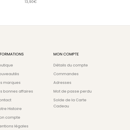
13,90
€
NFORMATIONS
MON COMPTE
outique
Détails du compte
ouveautés
Commandes
es marques
Adresses
s bonnes affaires
Mot de passe perdu
ontact
Solde de la Carte
Cadeau
tre Histoire
on compte
entions légales