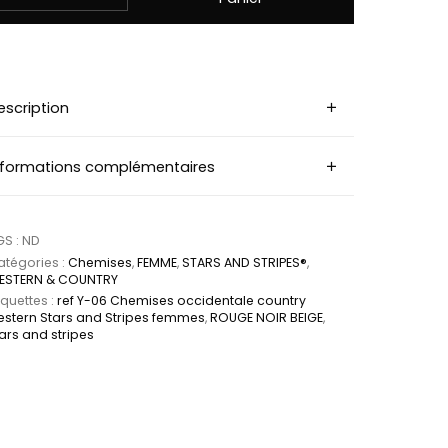
escription
nformations complémentaires
GS :
ND
tégories :
Chemises
,
FEMME
,
STARS AND STRIPES®
,
ESTERN & COUNTRY
iquettes :
ref Y-06 Chemises occidentale country
estern Stars and Stripes femmes
,
ROUGE NOIR BEIGE
,
ars and stripes