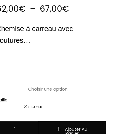
Plage de prix :
62,00
€
–
67,00
€
hemise à carreau avec
outures…
ille
EFFACER
uantité de ref Y-06 Chemises occidentale country western St
Ajouter Au
Panier