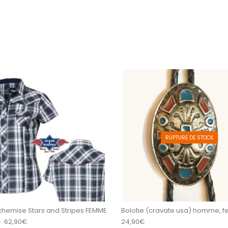
sieurs variations. Les options peuvent être choisi
Ce produit a plusieurs variations
RUPTURE DE STOCK
chemise Stars and Stripes FEMME
Bolotie (cravate usa) homme,
Plage de prix : 57,00€ à 62,90€
–
62,90
€
24,90
€