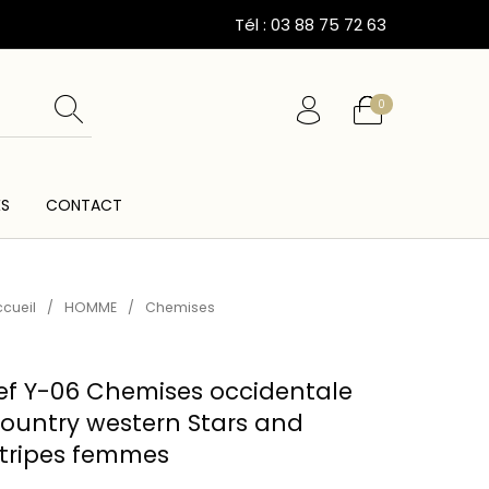
Tél : 03 88 75 72 63
0
ÉS
CONTACT
ESSOIRES
CARTES CADEAUX
CEINTURES
cueil
/
HOMME
/
Chemises
ef Y-06 Chemises occidentale
ountry western Stars and
tripes femmes