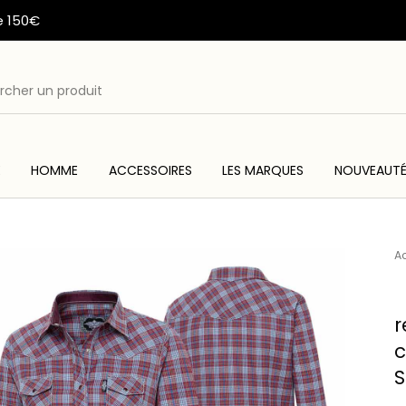
e 150€
E
HOMME
ACCESSOIRES
LES MARQUES
NOUVEAUT
ME
ACC
WESTERN & COUNTRY
ARTISANAT AMERINDIEN
Ac
r
c
S