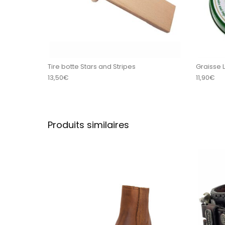
Tire botte Stars and Stripes
Graisse 
13,50
€
11,90
€
Produits similaires
Ce produit a plu