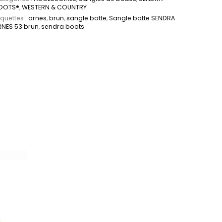
OOTS®
,
WESTERN & COUNTRY
iquettes :
arnes
,
brun
,
sangle botte
,
Sangle botte SENDRA
RNES 53 brun
,
sendra boots