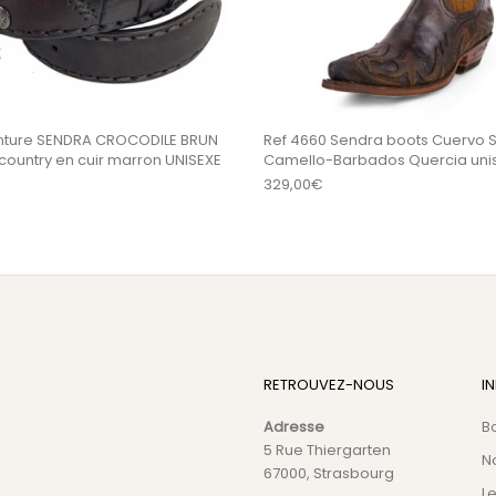
inture SENDRA CROCODILE BRUN
Ref 4660 Sendra boots Cuervo S
country en cuir marron UNISEXE
Camello-Barbados Quercia uni
329,00
€
RETROUVEZ-NOUS
I
Adresse
B
5 Rue Thiergarten
N
67000, Strasbourg
L