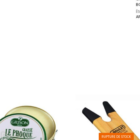
B
Ét
A
RUPTURE DE STOCK