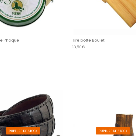
Le Phoque
Tire botte Boulet
13,50
€
sieurs variations. Les options peuvent être choisi
Ce produit a plusieurs variations
RUPTURE DE STOCK
RUPTURE DE STOCK