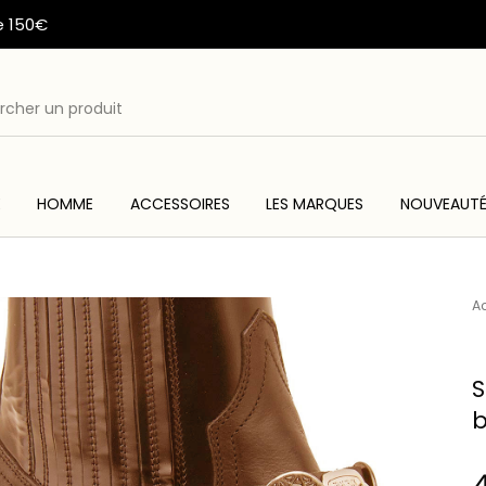
e 150€
E
HOMME
ACCESSOIRES
LES MARQUES
NOUVEAUT
ME
ACC
WESTERN & COUNTRY
ARTISANAT AMERINDIEN
Ac
S
b