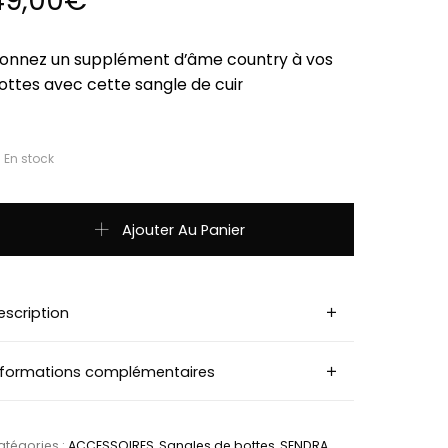
49,00
€
onnez un supplément d’âme country à vos
ottes avec cette sangle de cuir
En stock
uantité de Sangle botte SENDRA ARNES 53 brun
Ajouter Au Panier
escription
nformations complémentaires
tégories :
ACCESSOIRES
,
Sangles de bottes
,
SENDRA