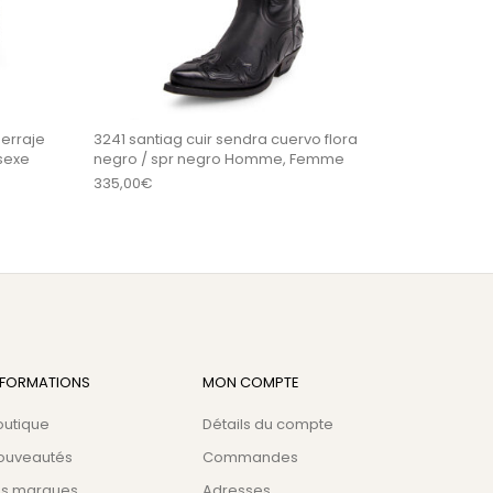
erraje
3241 santiag cuir sendra cuervo flora
sexe
negro / spr negro Homme, Femme
335,00
€
NFORMATIONS
MON COMPTE
outique
Détails du compte
ouveautés
Commandes
es marques
Adresses