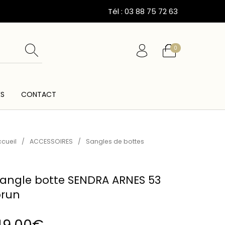
Tél : 03 88 75 72 63
0
ÉS
CONTACT
ESSOIRES
CARTES CADEAUX
CEINTURES
cueil
/
ACCESSOIRES
/
Sangles de bottes
angle botte SENDRA ARNES 53
run