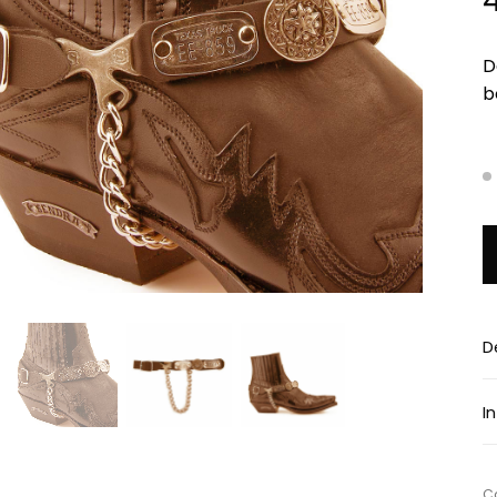
D
b
q
D
I
Ca