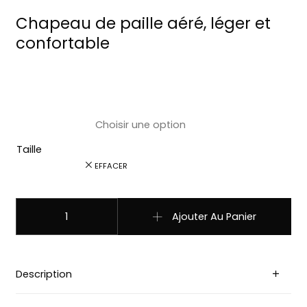
Chapeau de paille aéré, léger et
confortable
Taille
EFFACER
quantité de 0895 Chapeau country western paille fuchsia/
Ajouter Au Panier
Description