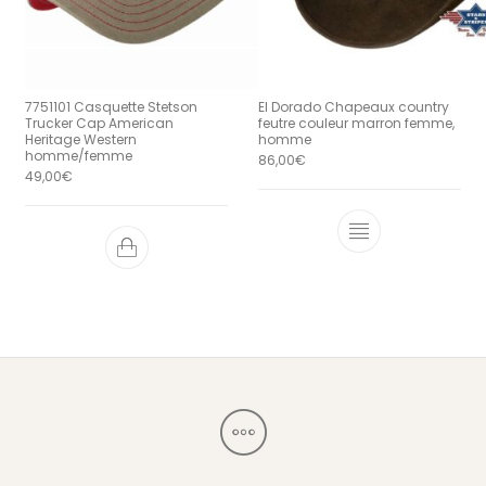
7751101 Casquette Stetson
El Dorado Chapeaux country
Trucker Cap American
feutre couleur marron femme,
Heritage Western
homme
homme/femme
86,00
€
49,00
€
Ce produit a 