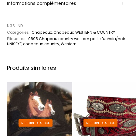
Informations complémentaires
UGS :
ND
Catégories :
Chapeaux
,
Chapeaux
,
WESTERN & COUNTRY
Étiquettes :
0895 Chapeau country western paille fuchsia/noir
UNISEXE
,
chapeaux
,
country
,
Western
Produits similaires
RUPTURE DE STOCK
RUPTURE DE STOCK