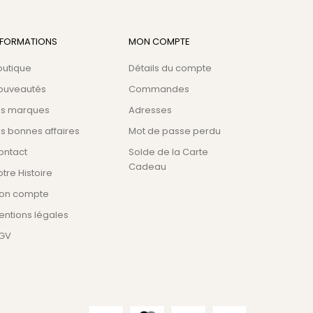
NFORMATIONS
MON COMPTE
outique
Détails du compte
ouveautés
Commandes
es marques
Adresses
s bonnes affaires
Mot de passe perdu
ontact
Solde de la Carte
Cadeau
tre Histoire
on compte
entions légales
GV