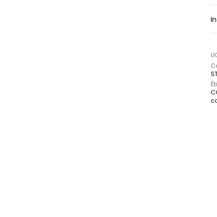
I
U
Ca
S
Ét
C
c