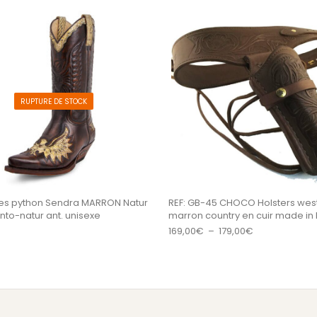
sieurs variations. Les options peuvent être choisi
Ce produit a plusieurs variations
RUPTURE DE STOCK
tes python Sendra MARRON Natur
REF: GB-45 CHOCO Holsters wes
into-natur ant. unisexe
marron country en cuir made in
Plage de prix 
169,00
€
–
179,00
€