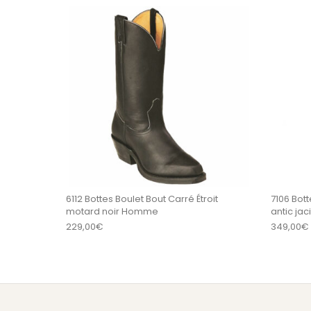
Ce produit a plu
6112 Bottes Boulet Bout Carré Étroit
7106 Bot
motard noir Homme
antic jac
229,00
€
349,00
€