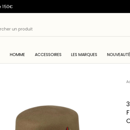
e 150€
E
HOMME
ACCESSOIRES
LES MARQUES
NOUVEAUT
ME
ACC
WESTERN & COUNTRY
ARTISANAT AMERINDIEN
Ac
3
F