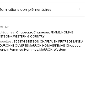
nformations complémentaires
GS :
ND
tégories :
Chapeaux
,
Chapeaux
,
FEMME
,
HOMME
,
TETSON®
,
WESTERN & COUNTRY
iquettes :
3598114 STETSON CHAPEAU EN FEUTRE DE LAINE À
OURONNE OUVERTE MARRON HOMME/FEMME
,
Chapeau
,
ountry
,
Femmes
,
Hommes
,
MARRON
,
Western