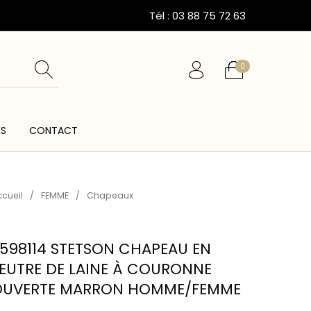
Tél : 03 88 75 72 63
0
ÉS
CONTACT
ESSOIRES
CARTES CADEAUX
CEINTURES
cueil
/
FEMME
/
Chapeaux
598114 STETSON CHAPEAU EN
EUTRE DE LAINE À COURONNE
OUVERTE MARRON HOMME/FEMME