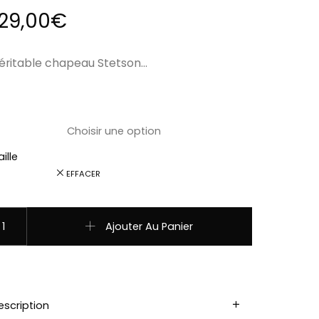
129,00
€
éritable chapeau Stetson…
ille
EFFACER
uantité de 3598114 STETSON CHAPEAU EN FEUTRE DE LAINE À
Ajouter Au Panier
escription