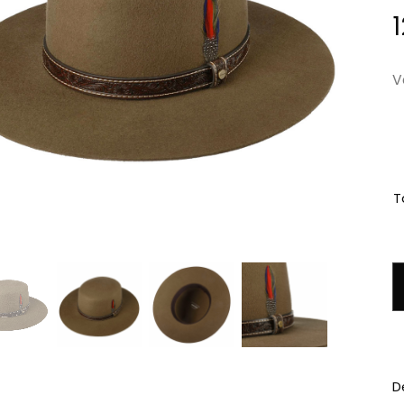
V
Ta
q
D