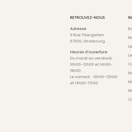
RETROUVEZ-NOUS
I
Adresse
B
5 Rue Thiergarten
N
67000, Strasbourg
L
Heures d’ouverture
Le
Du mardi au vendredi :
C
10h00–12h00 et 14h00-
19h00
No
Le samedi : 10h00–12h00
M
et 14h00-17h00
M
C