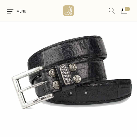
0
MENU
Nouveaux
WESTERN &
FEMME
HOMME
Produits
COUNTRY
ARTISANAT
ACCESSOIRES
CARTES CADEAUX
CEINTURES
AMERINDIEN