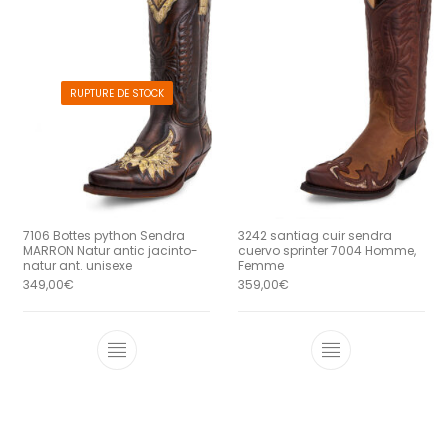
RUPTURE DE STOCK
7106 Bottes python Sendra
3242 santiag cuir sendra
MARRON Natur antic jacinto-
cuervo sprinter 7004 Homme,
natur ant. unisexe
Femme
349,00
€
359,00
€
Ce produit a plusieurs variations. Le
Ce produit a 