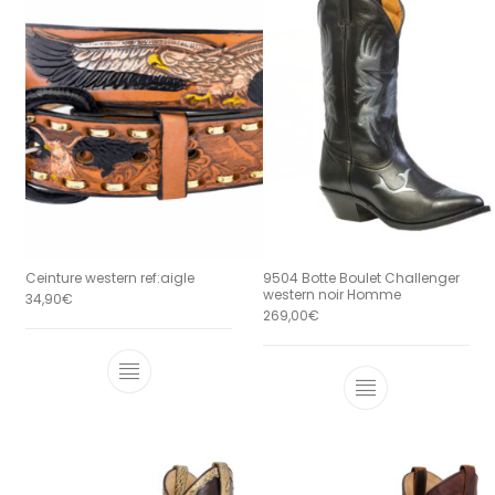
Ceinture western ref:aigle
9504 Botte Boulet Challenger
western noir Homme
34,90
€
269,00
€
Ce produit a plusieurs variations. Le
Ce produit a 