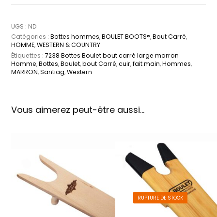
UGS :
ND
Catégories :
Bottes hommes
,
BOULET BOOTS®
,
Bout Carré
,
HOMME
,
WESTERN & COUNTRY
Étiquettes :
7238 Bottes Boulet bout carré large marron
Homme
,
Bottes
,
Boulet
,
bout Carré
,
cuir
,
fait main
,
Hommes
,
MARRON
,
Santiag
,
Western
Vous aimerez peut-être aussi…
RUPTURE DE STOCK