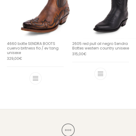
4660 botte SENDRA BOOTS
2605 red pull oil negro Sendra
cuervo britness flo / ev tang
Bottes western country unisexe
unisexe
315,00
€
329,00
€
Ce produit a 
Ce produit a plusieurs variations. Le