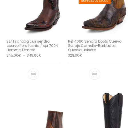
RUPTURE DE STOCK
3241 santiag cuir sendra
Ref 4660 Sendra boots Cuervo
cuervo flora fushia / spr 7004
Serraje Camello-Barbados
Homme, Femme
Quercia unisexe
Plage de prix : 345,00€ à 349,00€
345,00
€
–
349,00
€
329,00
€
Ce produit a plusieurs variations. Le
Ce produit a 