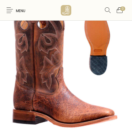
0
MENU
Nouveaux
WESTERN &
FEMME
HOMME
Produits
COUNTRY
ARTISANAT
ACCESSOIRES
CARTES CADEAUX
CEINTURES
AMERINDIEN