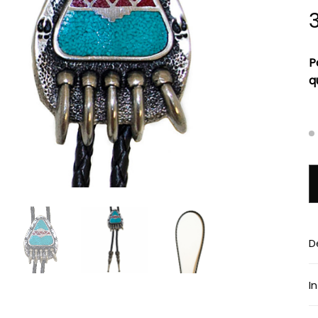
P
q
q
D
I