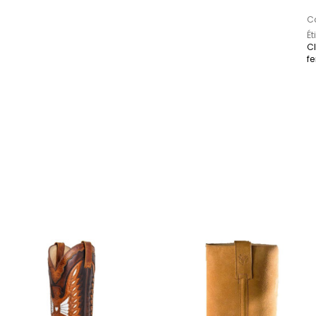
Ca
Ét
Cl
f
sieurs variations. Les options peuvent être choisi
Ce produit a plusieurs variations