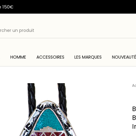
e 150€
E
HOMME
ACCESSOIRES
LES MARQUES
NOUVEAUT
ME
ACC
WESTERN & COUNTRY
ARTISANAT AMERINDIEN
Ac
B
B
I