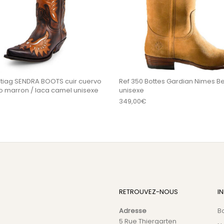
tiag SENDRA BOOTS cuir cuervo
Ref 350 Bottes Gardian Nimes B
flo marron / laca camel unisexe
unisexe
349,00
€
RETROUVEZ-NOUS
I
Adresse
B
5 Rue Thiergarten