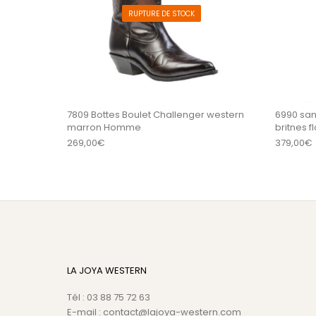
RUPTURE DE STOCK
7809 Bottes Boulet Challenger western
6990 san
marron Homme
britnes 
269,00
€
379,00
€
LA JOYA WESTERN
Tél : 03 88 75 72 63
E-mail : contact@lajoya-western.com