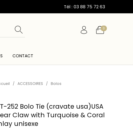
Tél : 03 88 75 72 63
0
ÉS
CONTACT
ESSOIRES
CARTES CADEAUX
CEINTURES
cueil
/
ACCESSOIRES
/
Bolos
T-252 Bolo Tie (cravate usa)USA
ear Claw with Turquoise & Coral
nlay unisexe