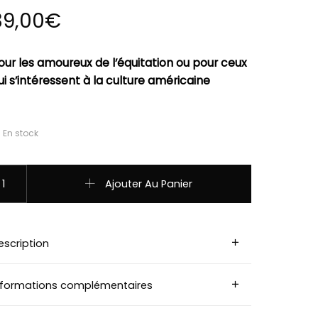
39,00
€
our les amoureux de l’équitation ou pour ceux
ui s’intéressent à la culture américaine
En stock
uantité de BT-252 Bolo Tie (cravate usa)USA Bear Claw with Tu
Ajouter Au Panier
escription
nformations complémentaires