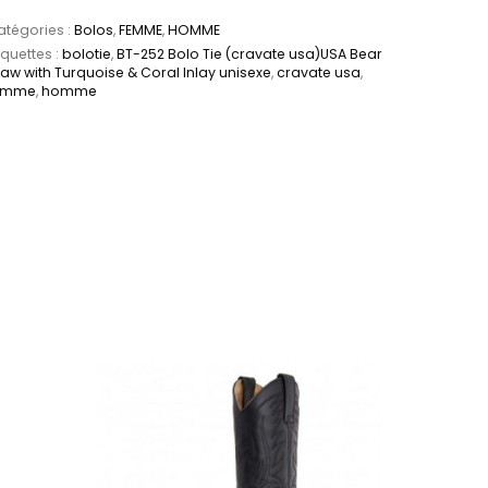
tégories :
Bolos
,
FEMME
,
HOMME
iquettes :
bolotie
,
BT-252 Bolo Tie (cravate usa)USA Bear
aw with Turquoise & Coral Inlay unisexe
,
cravate usa
,
emme
,
homme
es sur la page du produit
. Les options peuvent être choisies sur la page du 
Ce produit a plusieurs variations. Les options peu
Ce produit a plus