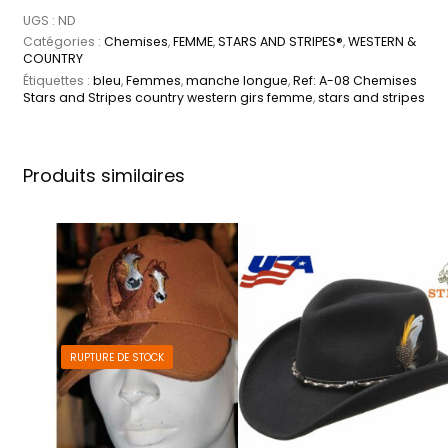
UGS :
ND
Catégories :
Chemises
,
FEMME
,
STARS AND STRIPES®
,
WESTERN &
COUNTRY
Étiquettes :
bleu
,
Femmes
,
manche longue
,
Ref: A-08 Chemises
Stars and Stripes country western girs femme
,
stars and stripes
Produits similaires
RUPTURE DE STOCK