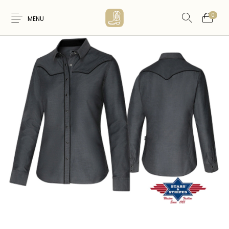
0
MENU
Nouveaux
WESTERN &
FEMME
HOMME
Produits
COUNTRY
ARTISANAT
ACCESSOIRES
CARTES CADEAUX
CEINTURES
AMERINDIEN