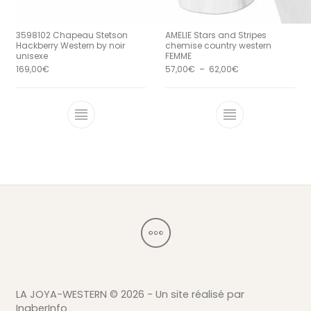
3598102 Chapeau Stetson
AMELIE Stars and Stripes
Hackberry Western by noir
chemise country western
unisexe
FEMME
Plage de prix : 5
169,00
€
57,00
€
–
62,00
€
Ce produit a plusieurs variations. Le
Ce produit a 
LA JOYA-WESTERN ©
2026 - Un site réalisé par
InaberInfo