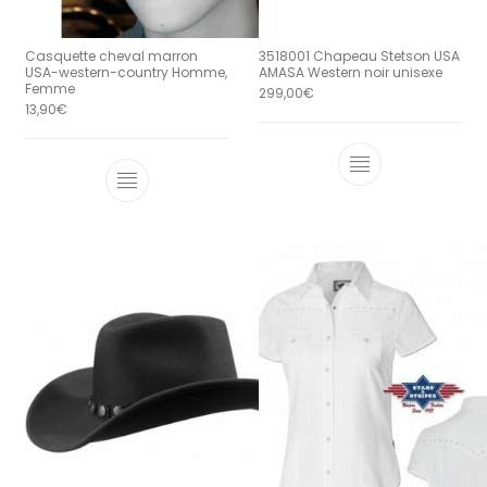
Casquette cheval marron
3518001 Chapeau Stetson USA
USA-western-country Homme,
AMASA Western noir unisexe
Femme
299,00
€
13,90
€
Ce produit a 