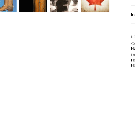
I
U
Ca
H
Ét
H
H