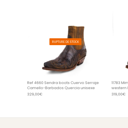
Ce produit a plu
RUPTURE DE STOCK
Ref 4660 Sendra boots Cuervo Serraje
11783 Mi
Camello-Barbados Quercia unisexe
wester
329,00
€
319,00
€