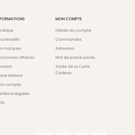
NFORMATIONS
MON COMPTE
outique
Détails du compte
ouveautés
Commandes
es marques
Adresses
s bonnes affaires
Mot de passe perdu
ontact
Solde de la Carte
Cadeau
tre Histoire
on compte
entions légales
GV