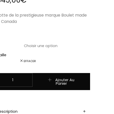
345,00
€
otte de la prestigieuse marque Boulet made
n Canada
ille
EFFACER
uantité de 2977 Bottes Boulet bout carré large marron Homm
Ajouter Au
Panier
escription