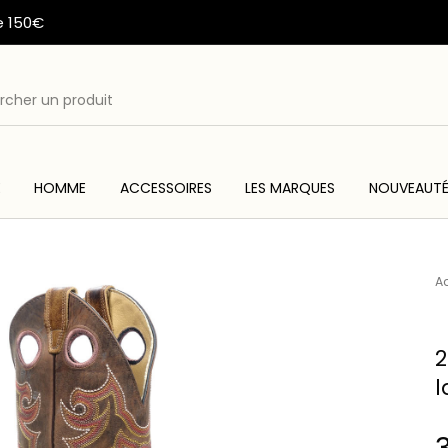
e 150€
E
HOMME
ACCESSOIRES
LES MARQUES
NOUVEAUT
ME
ACC
WESTERN & COUNTRY
ARTISANAT AMERINDIEN
Ac
2
l