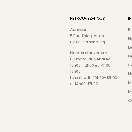
RETROUVEZ-NOUS
I
Adresse
B
5 Rue Thiergarten
N
67000, Strasbourg
L
Heures d’ouverture
Le
Du mardi au vendredi :
C
10h00–12h00 et 14h00-
19h00
No
Le samedi : 10h00–12h00
M
et 14h00-17h00
M
C