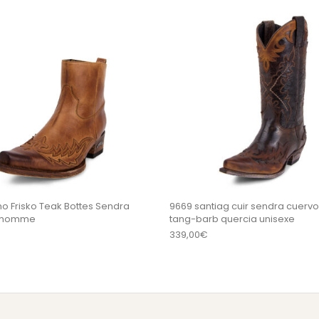
sieurs variations. Les options peuvent être choisi
Ce produit a plusieurs variations
mo Frisko Teak Bottes Sendra
9669 santiag cuir sendra cuervo 
n homme
tang-barb quercia unisexe
339,00
€