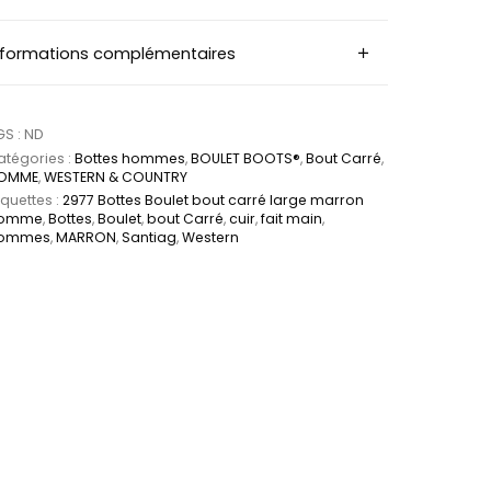
nformations complémentaires
GS :
ND
tégories :
Bottes hommes
,
BOULET BOOTS®
,
Bout Carré
,
OMME
,
WESTERN & COUNTRY
iquettes :
2977 Bottes Boulet bout carré large marron
omme
,
Bottes
,
Boulet
,
bout Carré
,
cuir
,
fait main
,
ommes
,
MARRON
,
Santiag
,
Western