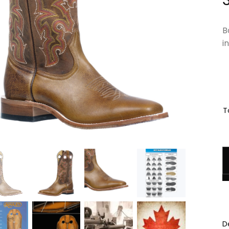
B
i
Ta
q
D