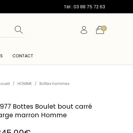
Tél : 03 88 75 72 63
0
ÉS
CONTACT
ESSOIRES
CARTES CADEAUX
CEINTURES
cueil
/
HOMME
/
Bottes hommes
977 Bottes Boulet bout carré
arge marron Homme