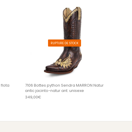
es sur la page du produit
. Les options peuvent être choisies sur la page du 
Ce produit a plusieurs variations. Les options peu
Ce produit a plus
RUPTURE DE STOCK
flota
7106 Bottes python Sendra MARRON Natur
antic jacinto-natur ant. unisexe
349,00
€